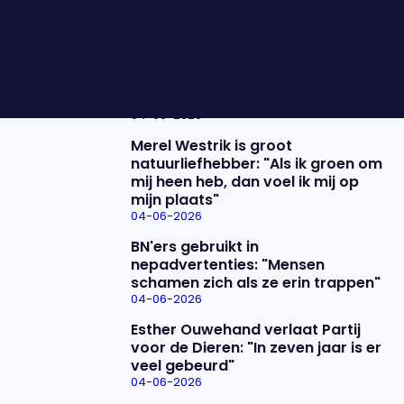
avond op televisie te zien was.
Nieuwste items
De uitzending van 4 juni
04-06-2026
Merel Westrik is groot
natuurliefhebber: "Als ik groen om
mij heen heb, dan voel ik mij op
mijn plaats"
04-06-2026
BN'ers gebruikt in
nepadvertenties: "Mensen
schamen zich als ze erin trappen"
04-06-2026
Esther Ouwehand verlaat Partij
voor de Dieren: "In zeven jaar is er
veel gebeurd"
04-06-2026
Uitzending bijwonen?
Over het programma