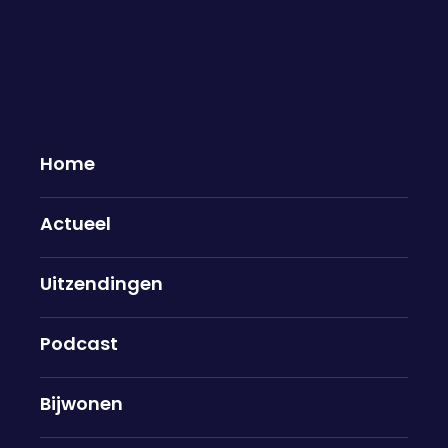
Contact
Heb je een tip voor onze redactie? Laat het ons
Home
weten! Vragen of opmerkingen zijn ook welkom.
Actueel
Uitzendingen
Podcast
Je hebt onze overige cookies (nog)
niet geaccepteerd.
Bijwonen
Doet dit onderdeel van deze website het
niet? Voor een volledig werkende website