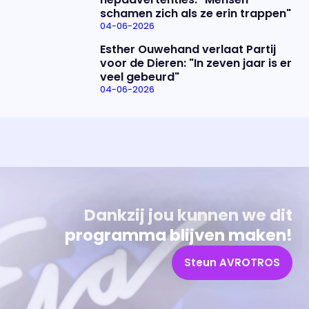
schamen zich als ze erin trappen"
04-06-2026
Esther Ouwehand verlaat Partij
voor de Dieren: "In zeven jaar is er
veel gebeurd"
04-06-2026
Uitzending bijwonen?
Over het programma
Dat kan! Bekijk het aanbod en reserveer tickets
Alles wat je wilt weten over 'Eva'
Dankzij jou kunnen we dit
programma blijven maken!
Steun AVROTROS