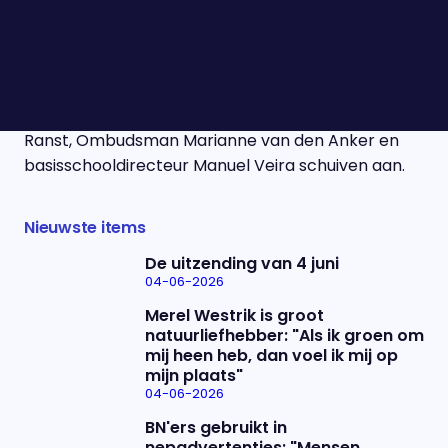
dit moment op 209 en het aantal besmettingen
blijft maar toenemen. De besmettelijke uitbraken
zijn er vooral op basisscholen in onder andere
Amsterdam, Den Haag en Helmond, maar
verspreiden zich razendsnel. Viroloog Marc Van
Ranst, Ombudsman Marianne van den Anker en
basisschooldirecteur Manuel Veira schuiven aan.
Nieuwste items
De uitzending van 4 juni
04-06-2026
Merel Westrik is groot
natuurliefhebber: "Als ik groen om
mij heen heb, dan voel ik mij op
mijn plaats"
04-06-2026
BN'ers gebruikt in
nepadvertenties: "Mensen