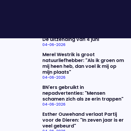
staan de mannen op ons podium en spelen ze de
trilogie over het leven van 'Herman'.
Nieuwste items
De uitzending van 4 juni
04-06-2026
Merel Westrik is groot
natuurliefhebber: "Als ik groen om
mij heen heb, dan voel ik mij op
mijn plaats"
04-06-2026
BN'ers gebruikt in
nepadvertenties: "Mensen
schamen zich als ze erin trappen"
04-06-2026
Esther Ouwehand verlaat Partij
voor de Dieren: "In zeven jaar is er
veel gebeurd"