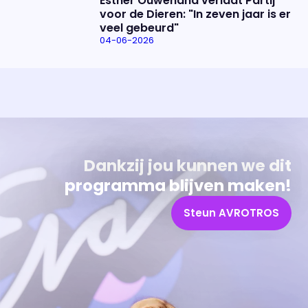
Esther Ouwehand verlaat Partij
voor de Dieren: "In zeven jaar is er
veel gebeurd"
04-06-2026
Uitzending bijwonen?
Over het programma
Dat kan! Bekijk het aanbod en reserveer tickets
Alles wat je wilt weten over 'Eva'
Dankzij jou kunnen we dit
programma blijven maken!
Steun AVROTROS