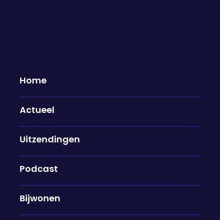
Home
Actueel
Ahmed Aboutaleb over het
Uitzendingen
huidige politieke klimaat: "Je
moet in gesprek blijven met
elkaar"
Podcast
29-09-2025
Bijwonen
Ahmed Aboutaleb groeide op in het Rifgebergte in
Marokko, kwam op zijn 15e naar Nederland en