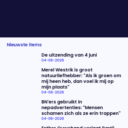
werd uiteindelijk burgemeester van Rotterdam. In
zijn boek deelt hij de lessen die hij onderweg leerde
en hoe hij die toepaste in zijn politieke carrière.
Vanavond vertelt hij erover.
Nieuwste items
De uitzending van 4 juni
04-06-2026
Merel Westrik is groot
natuurliefhebber: "Als ik groen om
mij heen heb, dan voel ik mij op
mijn plaats"
04-06-2026
BN'ers gebruikt in
nepadvertenties: "Mensen
schamen zich als ze erin trappen"
04-06-2026