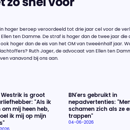
t zo snel voor"
 in hoger beroep veroordeeld tot drie jaar cel voor de ve
Ellen ten Damme. De straf is hoger dan de twee jaar die
 ook hoger dan de eis van het OM van tweeënhalf jaar. 
slachtoffers? Ruth Jager, de advocaat van Ellen ten Dam
en vanavond bij ons aan.
 Westrik is groot
BN'ers gebruikt in
rliefhebber: "Als ik
nepadvertenties: "Me
 om mij heen heb,
schamen zich als ze e
oel ik mij op mijn
trappen"
s"
04-06-2026
2026