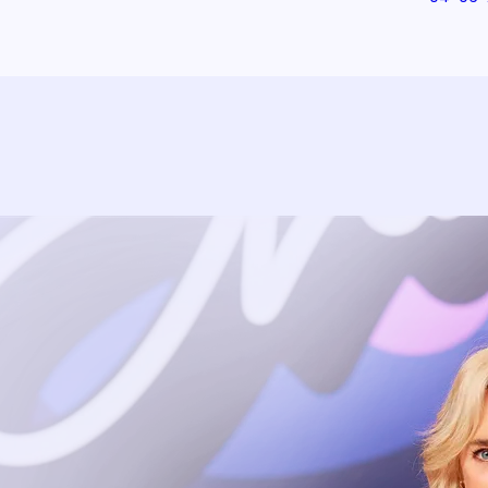
Uitzending bijwonen?
Dat kan! Bekijk het aanbod en reserveer tickets