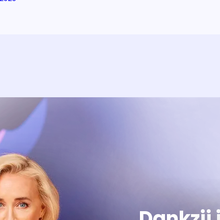
Over het prog
Alles wat je wilt weten over 'E
Dankzij 