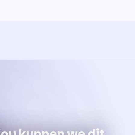
ramma
va'
jou kunnen we dit