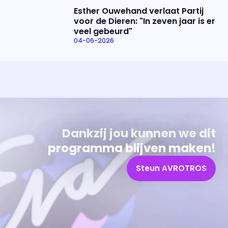
Esther Ouwehand verlaat Partij
voor de Dieren: "In zeven jaar is er
veel gebeurd"
04-06-2026
Uitzending bijwonen?
Over het programma
Dat kan! Bekijk het aanbod en reserveer tickets
Alles wat je wilt weten over 'Eva'
Dankzij jou kunnen we dit
programma blijven maken!
Steun AVROTROS