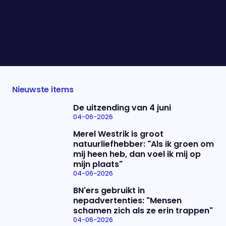
op een spannend moment: vlak na Trumps nieuwe
veiligheidsstrategie, waarin Europa het flink moet
ontgelden. Wat betekent Ruttes reactie? Maarten
van Rossem, Derk Boswijk, Sophie Derkzen en Tom
van ’t Einde praten ons vanavond bij.
Nieuwste items
De uitzending van 4 juni
04-06-2026
Merel Westrik is groot
natuurliefhebber: "Als ik groen om
mij heen heb, dan voel ik mij op
mijn plaats"
04-06-2026
BN'ers gebruikt in
nepadvertenties: "Mensen
schamen zich als ze erin trappen"
04-06-2026