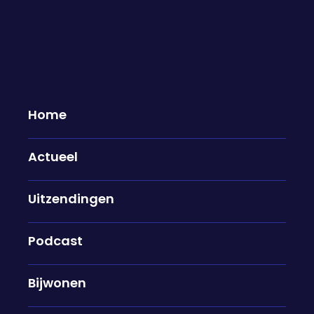
Home
Actueel
Asielprotesten houden aan: "Je
Uitzendingen
bent bang voor de beschaving in
je gemeente, maar dan stel je je zo
op tegenover politie"
Podcast
11-05-2026
Bijwonen
Voor de derde dag op rij heeft de ME ingegrepen
bij een demonstratie tegen de komst van een