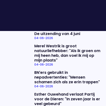
asielzoekerscentrum in Apeldoorn. Hoe reageert
politiek Den Haag? Marleen de Rooy schuift aan.
Nieuwste items
De uitzending van 4 juni
04-06-2026
Merel Westrik is groot
natuurliefhebber: "Als ik groen om
mij heen heb, dan voel ik mij op
mijn plaats"
04-06-2026
BN'ers gebruikt in
nepadvertenties: "Mensen
schamen zich als ze erin trappen"
04-06-2026
Esther Ouwehand verlaat Partij
voor de Dieren: "In zeven jaar is er
veel gebeurd"