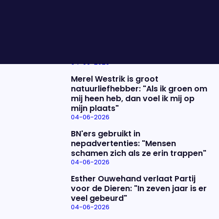
meer.
Nieuwste items
De uitzending van 4 juni
04-06-2026
Merel Westrik is groot
natuurliefhebber: "Als ik groen om
mij heen heb, dan voel ik mij op
mijn plaats"
04-06-2026
BN'ers gebruikt in
nepadvertenties: "Mensen
schamen zich als ze erin trappen"
04-06-2026
Esther Ouwehand verlaat Partij
voor de Dieren: "In zeven jaar is er
veel gebeurd"
04-06-2026
Uitzending bijwonen?
Over het programma