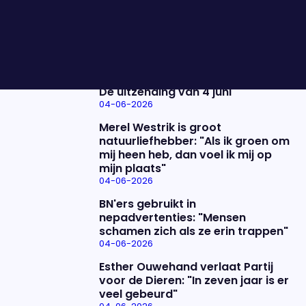
Vanavond nemen we een duik in zijn omvangrijke
televisiecarrière.
Nieuwste items
De uitzending van 4 juni
04-06-2026
Merel Westrik is groot
natuurliefhebber: "Als ik groen om
mij heen heb, dan voel ik mij op
mijn plaats"
04-06-2026
BN'ers gebruikt in
nepadvertenties: "Mensen
schamen zich als ze erin trappen"
04-06-2026
Esther Ouwehand verlaat Partij
voor de Dieren: "In zeven jaar is er
veel gebeurd"