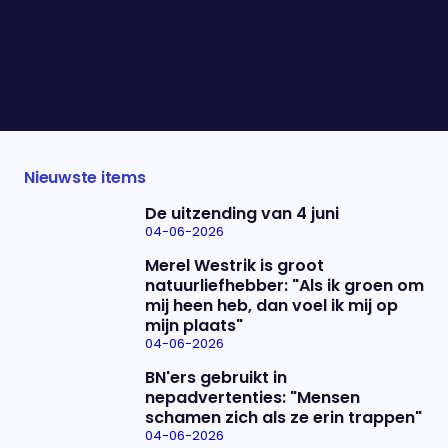
leren. Ze schreef een boek en kreeg tijdens het
schrijfproces wéér een burn-out. Dit keer wist ze
beter hoe ze met de symptomen moest omgaan.
Vanavond leert ze ons alles over burn-outs en wat
dat nou eigenlijk met onze hersenen doet.
Nieuwste items
De uitzending van 4 juni
04-06-2026
Merel Westrik is groot
natuurliefhebber: "Als ik groen om
mij heen heb, dan voel ik mij op
mijn plaats"
04-06-2026
BN'ers gebruikt in
nepadvertenties: "Mensen
schamen zich als ze erin trappen"
04-06-2026