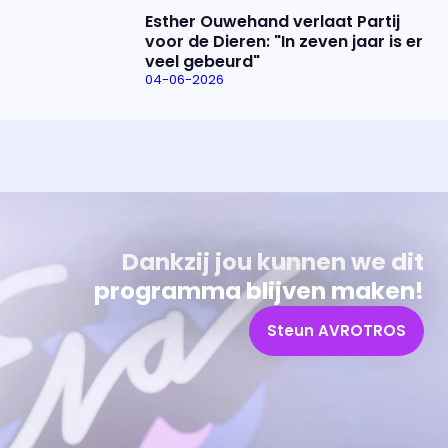
Esther Ouwehand verlaat Partij
voor de Dieren: "In zeven jaar is er
veel gebeurd"
04-06-2026
Uitzending bijwonen?
Over het programma
Dat kan! Bekijk het aanbod en reserveer tickets
Alles wat je wilt weten over 'Eva'
Dankzij jou kunnen we dit
programma blijven maken!
Steun AVROTROS