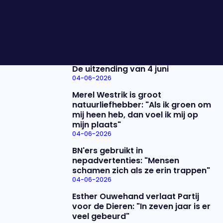
te helpen. Vanavond vertelt Camiel meer over
deze periode én natuurlijk treedt Son Mieux op.
Nieuwste items
De uitzending van 4 juni
04-06-2026
Merel Westrik is groot
natuurliefhebber: "Als ik groen om
mij heen heb, dan voel ik mij op
mijn plaats"
04-06-2026
BN'ers gebruikt in
nepadvertenties: "Mensen
schamen zich als ze erin trappen"
04-06-2026
Esther Ouwehand verlaat Partij
voor de Dieren: "In zeven jaar is er
veel gebeurd"