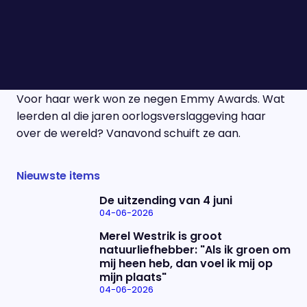
kritische vragen aan zwaarbewapende
Talibanstrijders, confronteerde een vermoedelijk
lid van het Russische vergiftigingsteam achter de
aanslag op Navalny en was een van de laatste
westerse journalisten in het belegerde Aleppo.
Voor haar werk won ze negen Emmy Awards. Wat
leerden al die jaren oorlogsverslaggeving haar
over de wereld? Vanavond schuift ze aan.
Nieuwste items
De uitzending van 4 juni
04-06-2026
Merel Westrik is groot
natuurliefhebber: "Als ik groen om
mij heen heb, dan voel ik mij op
mijn plaats"
04-06-2026