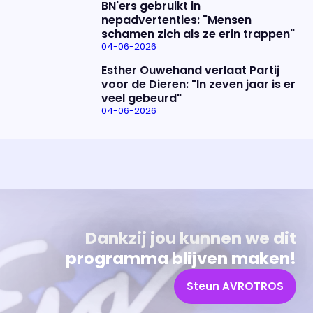
BN'ers gebruikt in
nepadvertenties: "Mensen
schamen zich als ze erin trappen"
04-06-2026
Esther Ouwehand verlaat Partij
voor de Dieren: "In zeven jaar is er
veel gebeurd"
04-06-2026
Uitzending bijwonen?
Over het programma
Dat kan! Bekijk het aanbod en reserveer tickets
Alles wat je wilt weten over 'Eva'
Dankzij jou kunnen we dit
programma blijven maken!
Steun AVROTROS