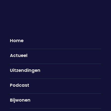
Home
Actueel
Clarissa Ward over haar leven als
Uitzendingen
oorlogsjournalist: "I really wanted
to do that story. I understood the
risk"
Podcast
07-05-2026
Bijwonen
Clarissa Ward is een van de bekendste
oorlogscorrespondenten ter wereld. Ze stelde