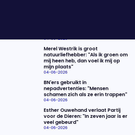
oud liedje.
Nieuwste items
De uitzending van 4 juni
04-06-2026
Merel Westrik is groot
natuurliefhebber: "Als ik groen om
mij heen heb, dan voel ik mij op
mijn plaats"
04-06-2026
BN'ers gebruikt in
nepadvertenties: "Mensen
schamen zich als ze erin trappen"
04-06-2026
Esther Ouwehand verlaat Partij
voor de Dieren: "In zeven jaar is er
veel gebeurd"
04-06-2026
Uitzending bijwonen?
Over het programma