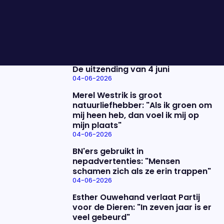
Hajar Yagkoubi, Jort Kelder en Frank van Leeuwen
vertellen welke thema’s de boventoon voeren.
Nieuwste items
De uitzending van 4 juni
04-06-2026
Merel Westrik is groot
natuurliefhebber: "Als ik groen om
mij heen heb, dan voel ik mij op
mijn plaats"
04-06-2026
BN'ers gebruikt in
nepadvertenties: "Mensen
schamen zich als ze erin trappen"
04-06-2026
Esther Ouwehand verlaat Partij
voor de Dieren: "In zeven jaar is er
veel gebeurd"