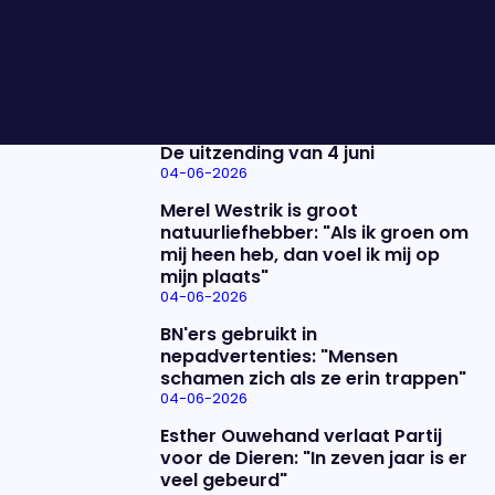
te beperken? We bespreken dit met Maarten van
Rossum, Maaike Schoon en Wouter de Winther.
Nieuwste items
De uitzending van 4 juni
04-06-2026
Merel Westrik is groot
natuurliefhebber: "Als ik groen om
mij heen heb, dan voel ik mij op
mijn plaats"
04-06-2026
BN'ers gebruikt in
nepadvertenties: "Mensen
schamen zich als ze erin trappen"
04-06-2026
Esther Ouwehand verlaat Partij
voor de Dieren: "In zeven jaar is er
veel gebeurd"