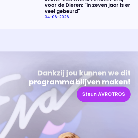
voor de Dieren: "In zeven jaar is er
veel gebeurd"
04-06-2026
Uitzending bijwonen?
Over het programma
Dat kan! Bekijk het aanbod en reserveer tickets
Alles wat je wilt weten over 'Eva'
Dankzij jou kunnen we dit
programma blijven maken!
Steun AVROTROS