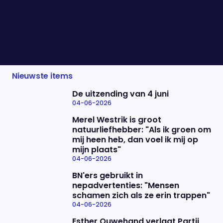
kopstukken van terroristische organisatie Hamas.
Ook zou de VS ervan op de hoogte zijn. Wat
betekent dit voor het conflict in het Midden
Oosten?
Nieuwste items
De uitzending van 4 juni
04-06-2026
Merel Westrik is groot
natuurliefhebber: "Als ik groen om
mij heen heb, dan voel ik mij op
mijn plaats"
04-06-2026
BN'ers gebruikt in
nepadvertenties: "Mensen
schamen zich als ze erin trappen"
04-06-2026
Esther Ouwehand verlaat Partij