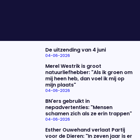
de laatste campagnedagen hebben beleefd en of
ze vandaag in het stemhokje ook echt stemden
wat ze al die tijd van plan waren.
Nieuwste items
De uitzending van 4 juni
04-06-2026
Merel Westrik is groot
natuurliefhebber: "Als ik groen om
mij heen heb, dan voel ik mij op
mijn plaats"
04-06-2026
BN'ers gebruikt in
nepadvertenties: "Mensen
schamen zich als ze erin trappen"
04-06-2026
Esther Ouwehand verlaat Partij
voor de Dieren: "In zeven jaar is er