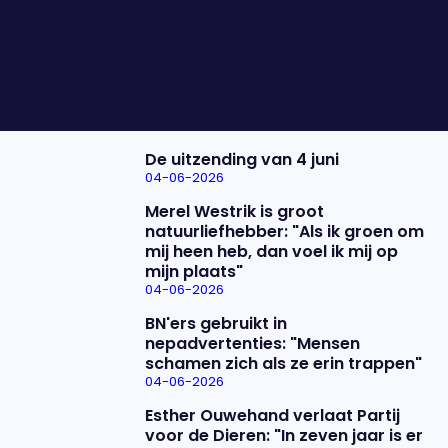
verschil gemaakt? We bespreken het met Frank
van Leeuwen, Yasmin Ait Abderrahman en Wouter
de Winther.
Nieuwste items
De uitzending van 4 juni
04-06-2026
Merel Westrik is groot
natuurliefhebber: "Als ik groen om
mij heen heb, dan voel ik mij op
mijn plaats"
04-06-2026
BN'ers gebruikt in
nepadvertenties: "Mensen
schamen zich als ze erin trappen"
04-06-2026
Esther Ouwehand verlaat Partij
voor de Dieren: "In zeven jaar is er