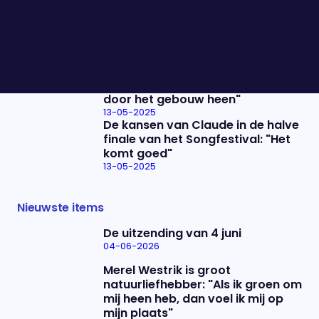
Na 22 jaar neemt Pieter Omtzigt
afscheid van de politiek: "Hij was
echt een
volksvertegenwoordiger"
13-05-2025
Splinter Chabot over Casa Batlló
van Gaudí: "Je zwemt eigenlijk
door het gebouw heen"
13-05-2025
De kansen van Claude in de halve
finale van het Songfestival: "Het
komt goed"
13-05-2025
Nieuwste items
De uitzending van 4 juni
04-06-2026
Merel Westrik is groot
natuurliefhebber: "Als ik groen om
mij heen heb, dan voel ik mij op
mijn plaats"