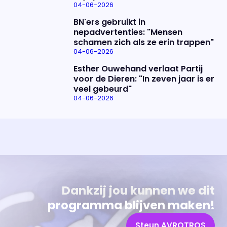
04-06-2026
BN'ers gebruikt in
nepadvertenties: "Mensen
schamen zich als ze erin trappen"
04-06-2026
Esther Ouwehand verlaat Partij
voor de Dieren: "In zeven jaar is er
veel gebeurd"
04-06-2026
Uitzending bijwonen?
Over het programma
Dat kan! Bekijk het aanbod en reserveer tickets
Alles wat je wilt weten over 'Eva'
Dankzij jou kunnen we dit
programma blijven maken!
Steun AVROTROS