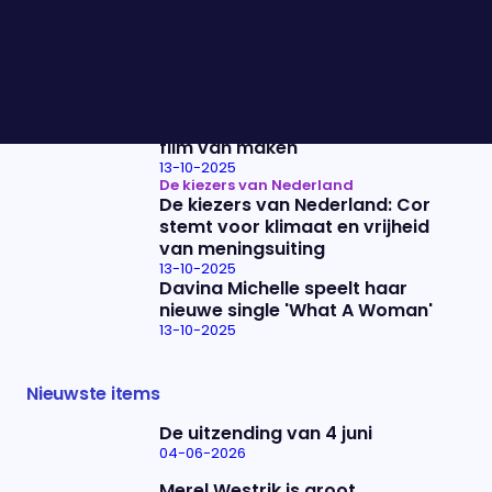
zou ik niet zeggen dat het
Bontenbal is"
13-10-2025
Gaite Jansen over haar
debuutroman: “Als het een
succes wordt, dan ga ik er een
film van maken"
13-10-2025
De kiezers van Nederland
De kiezers van Nederland: Cor
stemt voor klimaat en vrijheid
van meningsuiting
13-10-2025
Davina Michelle speelt haar
nieuwe single 'What A Woman'
13-10-2025
Nieuwste items
De uitzending van 4 juni
04-06-2026
Merel Westrik is groot