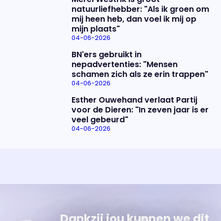
natuurliefhebber: "Als ik groen om
mij heen heb, dan voel ik mij op
mijn plaats"
04-06-2026
BN'ers gebruikt in
nepadvertenties: "Mensen
schamen zich als ze erin trappen"
04-06-2026
Esther Ouwehand verlaat Partij
voor de Dieren: "In zeven jaar is er
veel gebeurd"
04-06-2026
Uitzending bijwonen?
Over het programma
Dat kan! Bekijk het aanbod en reserveer tickets
Alles wat je wilt weten over 'Eva'
Dankzij jou kunnen we dit