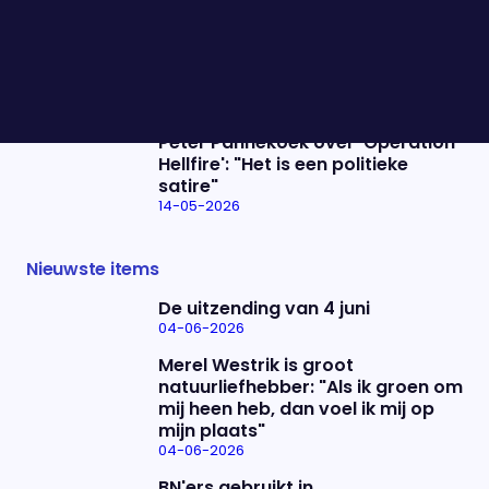
weinig resultaten, ben ik bang"
14-05-2026
Cas Reijnders kwam er door een
dna-test achter dat zijn vader
niet zijn biologische vader is
14-05-2026
Peter Pannekoek over 'Operation
Hellfire': "Het is een politieke
satire"
14-05-2026
Nieuwste items
De uitzending van 4 juni
04-06-2026
Merel Westrik is groot
natuurliefhebber: "Als ik groen om
mij heen heb, dan voel ik mij op
mijn plaats"
04-06-2026
BN'ers gebruikt in