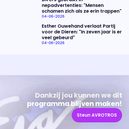
nepadvertenties: "Mensen
schamen zich als ze erin trappen"
04-06-2026
Esther Ouwehand verlaat Partij
voor de Dieren: "In zeven jaar is er
veel gebeurd"
04-06-2026
Uitzending bijwonen?
Over het programma
Dat kan! Bekijk het aanbod en reserveer tickets
Alles wat je wilt weten over 'Eva'
Dankzij jou kunnen we dit
programma blijven maken!
Steun AVROTROS