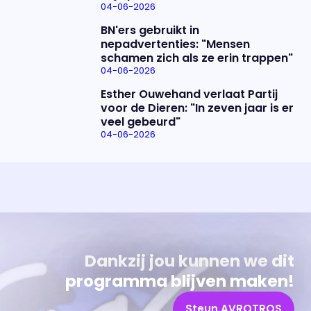
04-06-2026
BN'ers gebruikt in
nepadvertenties: "Mensen
schamen zich als ze erin trappen"
04-06-2026
Esther Ouwehand verlaat Partij
voor de Dieren: "In zeven jaar is er
veel gebeurd"
04-06-2026
Uitzending bijwonen?
Over het programma
Dat kan! Bekijk het aanbod en reserveer tickets
Alles wat je wilt weten over 'Eva'
Dankzij jou kunnen we dit
programma blijven maken!
Steun AVROTROS