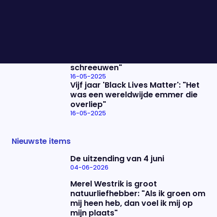
De onderhandelingen tussen
Rusland en Oekraïne: "We weten
dat Trump een impulsieve kleuter
is"
16-05-2025
De ontknoping van de Eredivisie:
"Ik heb twee uur lang staan
schreeuwen"
16-05-2025
Vijf jaar 'Black Lives Matter': "Het
was een wereldwijde emmer die
overliep"
16-05-2025
Nieuwste items
De uitzending van 4 juni
04-06-2026
Merel Westrik is groot
natuurliefhebber: "Als ik groen om
mij heen heb, dan voel ik mij op
mijn plaats"