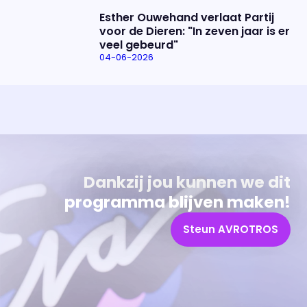
Esther Ouwehand verlaat Partij
voor de Dieren: "In zeven jaar is er
veel gebeurd"
04-06-2026
Uitzending bijwonen?
Over het programma
Dat kan! Bekijk het aanbod en reserveer tickets
Alles wat je wilt weten over 'Eva'
Dankzij jou kunnen we dit
programma blijven maken!
Steun AVROTROS