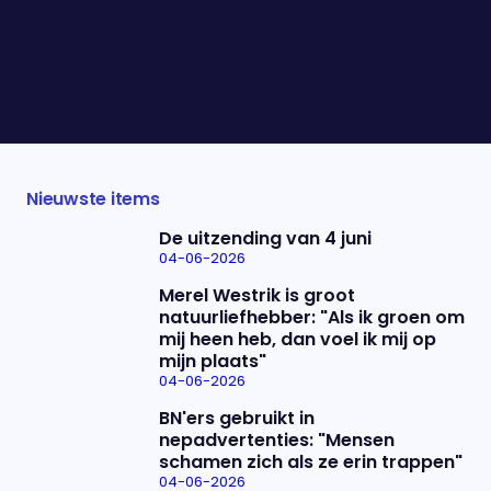
Joost Eerdmans: "Wij zijn geen
onemanshow"
15-09-2025
Wat kunnen Belgen ons leren?
"Belgen en Nederlanders staan
anders in het leven"
15-09-2025
Nieuwste items
De uitzending van 4 juni
04-06-2026
Merel Westrik is groot
natuurliefhebber: "Als ik groen om
mij heen heb, dan voel ik mij op
mijn plaats"
04-06-2026
BN'ers gebruikt in
nepadvertenties: "Mensen
schamen zich als ze erin trappen"
04-06-2026