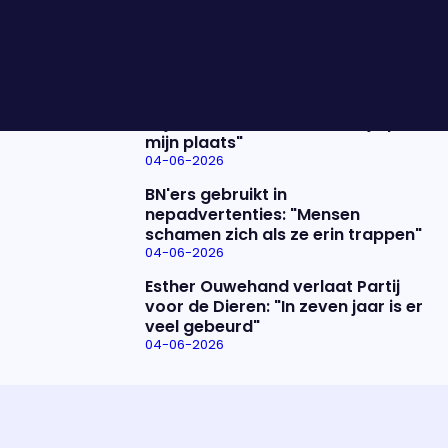
De uitzending van 4 juni
04-06-2026
Merel Westrik is groot
natuurliefhebber: "Als ik groen om
mij heen heb, dan voel ik mij op
mijn plaats"
04-06-2026
BN'ers gebruikt in
nepadvertenties: "Mensen
schamen zich als ze erin trappen"
04-06-2026
Esther Ouwehand verlaat Partij
voor de Dieren: "In zeven jaar is er
veel gebeurd"
04-06-2026
Uitzending bijwonen?
Over het programma
Dat kan! Bekijk het aanbod en reserveer tickets
Alles wat je wilt weten over 'Eva'