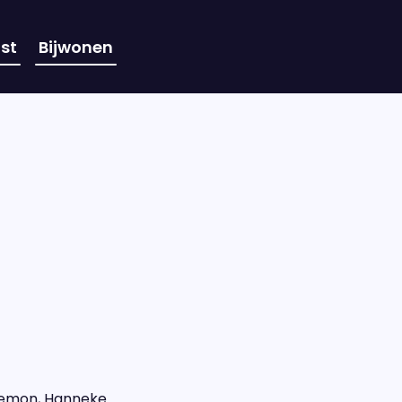
st
Bijwonen
alemon, Hanneke