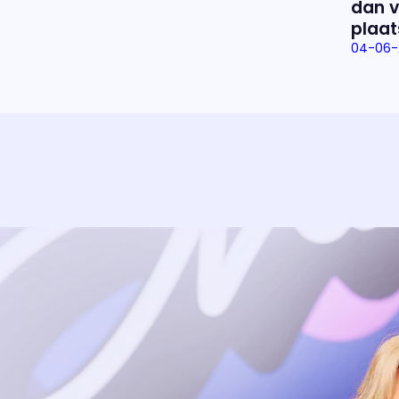
dan v
plaat
04-06-
Uitzending bijwonen?
Dat kan! Bekijk het aanbod en reserveer tickets