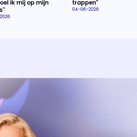
oel ik mij op mijn
trappen"
s"
04-06-2026
2026
Over het prog
Alles wat je wilt weten over 'E