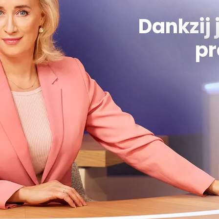
Dankzij 
pr