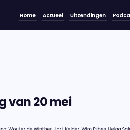
Home
Actueel
Uitzendingen
Podca
g van 20 mei
ing: Wouter de Winther, Jort Kelder, Wim Pijbes, Helga S