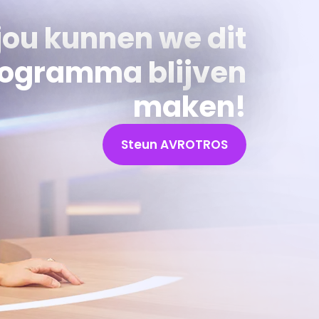
jou kunnen we dit
ogramma blijven
maken!
Steun AVROTROS