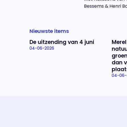
Bessems & Henri B
Nieuwste items
De uitzending van 4 juni
Merel
natuu
04-06-2026
groen
dan v
plaat
04-06-
Uitzending bijwonen?
Dat kan! Bekijk het aanbod en reserveer tickets