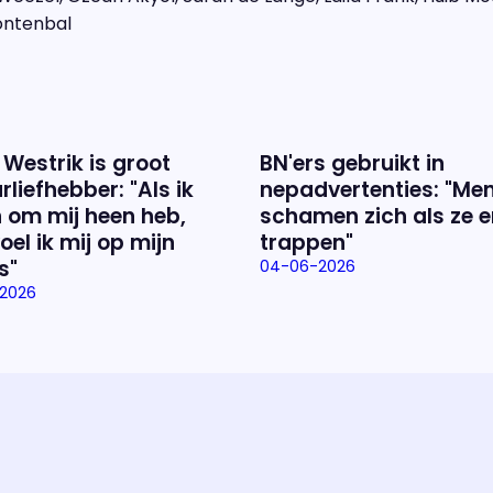
ontenbal
 Westrik is groot
BN'ers gebruikt in
rliefhebber: "Als ik
nepadvertenties: "Me
 om mij heen heb,
schamen zich als ze e
oel ik mij op mijn
trappen"
s"
04-06-2026
2026
Over het prog
Alles wat je wilt weten over 'E