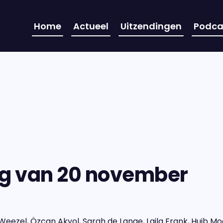
Home
Actueel
Uitzendingen
Podca
ng van 20 november
eezel, Özcan Akyol, Sarah de Lange, Laila Frank, Huib M