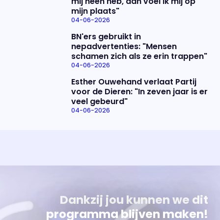
mij heen heb, dan voel ik mij op
mijn plaats"
04-06-2026
BN'ers gebruikt in
nepadvertenties: "Mensen
schamen zich als ze erin trappen"
04-06-2026
Esther Ouwehand verlaat Partij
voor de Dieren: "In zeven jaar is er
veel gebeurd"
04-06-2026
Uitzending bijwonen?
Over het programma
Dat kan! Bekijk het aanbod en reserveer tickets
Alles wat je wilt weten over 'Eva'
Dankzij jou kunnen we dit
programma blijven maken!