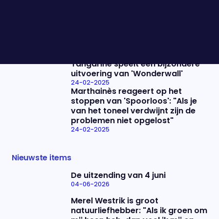
"Mij aanpassen is altijd een thema
geweest"
24-02-2025
Wat gaan wij hier merken van de
Duitse verkiezingsuitslag?
24-02-2025
Tangarine speelt een bijzondere
uitvoering van 'Wonderwall'
24-02-2025
Marthainès reageert op het
stoppen van 'Spoorloos': "Als je
van het toneel verdwijnt zijn de
problemen niet opgelost"
24-02-2025
Nieuwste items
De uitzending van 4 juni
04-06-2026
Merel Westrik is groot
natuurliefhebber: "Als ik groen om