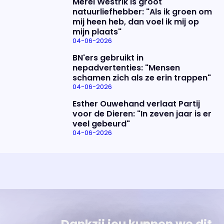
Merel Westrik is groot
natuurliefhebber: "Als ik groen om
mij heen heb, dan voel ik mij op
mijn plaats"
04-06-2026
BN'ers gebruikt in
nepadvertenties: "Mensen
schamen zich als ze erin trappen"
04-06-2026
Esther Ouwehand verlaat Partij
voor de Dieren: "In zeven jaar is er
veel gebeurd"
04-06-2026
Uitzending bijwonen?
Over het programma
Dat kan! Bekijk het aanbod en reserveer tickets
Alles wat je wilt weten over 'Eva'