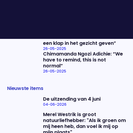
26-05-2025
Ben van der Burg vertelt hoe je
zorgt dat Meta niet al jouw
informatie kan gebruiken
26-05-2025
Emmanuel Macron krijgt duw:
“Heel veel Fransen willen hem ook
een klap in het gezicht geven”
26-05-2025
Chimamanda Ngozi Adichie: “We
have to remind, this is not
normal”
26-05-2025
Nieuwste items
De uitzending van 4 juni
04-06-2026
Merel Westrik is groot
natuurliefhebber: "Als ik groen om
mij heen heb, dan voel ik mij op
mijn plaats"