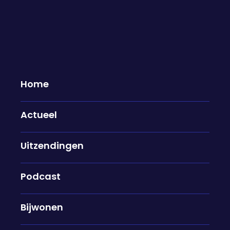
Home
Actueel
De uitzending van 26 mei
Uitzendingen
26-05-2025
Met o.a. Ben van der Burg, Daphne Wesdorp,
Podcast
Stefan de Vries, Chimamanda Ngozi Adichie.
Donald Trump ontevreden over
Bijwonen
Poetin: "Het zijn betekenisloze
woorden”