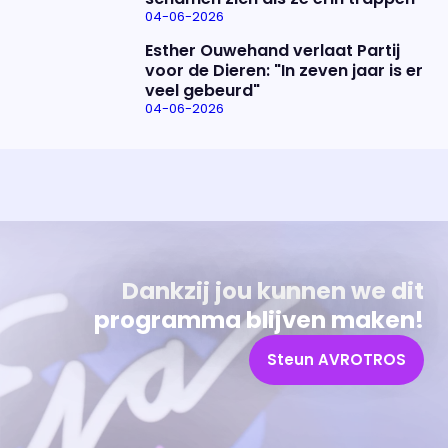
04-06-2026
Esther Ouwehand verlaat Partij
voor de Dieren: "In zeven jaar is er
veel gebeurd"
04-06-2026
Uitzending bijwonen?
Over het programma
Dat kan! Bekijk het aanbod en reserveer tickets
Alles wat je wilt weten over 'Eva'
Dankzij jou kunnen we dit
programma blijven maken!
Steun AVROTROS