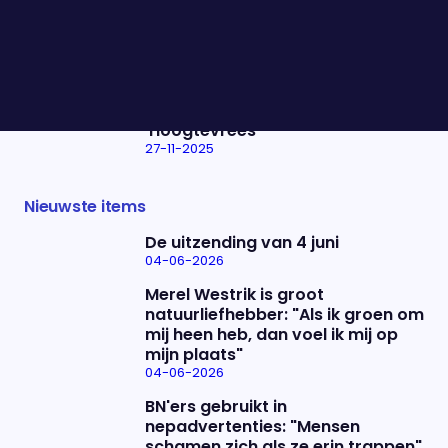
27-11-2025
Achter de Haagse deuren:
"Misschien gaat het er wel heel
goed"
27-11-2025
Bente treedt op met
'Hoogtevrees'
27-11-2025
Nieuwste items
De uitzending van 4 juni
04-06-2026
Merel Westrik is groot
natuurliefhebber: "Als ik groen om
mij heen heb, dan voel ik mij op
mijn plaats"
04-06-2026
BN'ers gebruikt in
nepadvertenties: "Mensen
schamen zich als ze erin trappen"