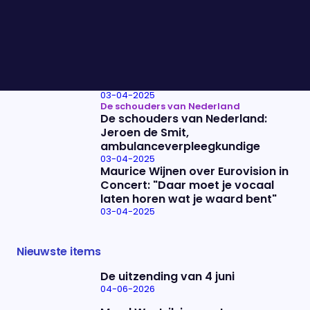
Trump ontketent handelsoorlog:
"Dit is echt ingrijpend"
03-04-2025
Sophie Derkzen over Bureau
Buitenland: "We hopen mensen
met meer grip op dit alles de
week in te sturen"
03-04-2025
De schouders van Nederland
De schouders van Nederland:
Jeroen de Smit,
ambulanceverpleegkundige
03-04-2025
Maurice Wijnen over Eurovision in
Concert: "Daar moet je vocaal
laten horen wat je waard bent"
03-04-2025
Nieuwste items
De uitzending van 4 juni
04-06-2026