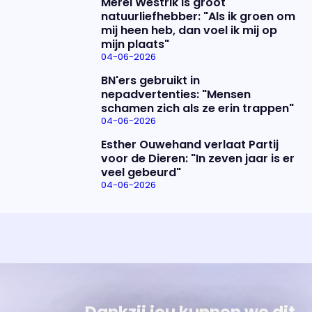
Merel Westrik is groot
natuurliefhebber: "Als ik groen om
mij heen heb, dan voel ik mij op
mijn plaats"
04-06-2026
BN'ers gebruikt in
nepadvertenties: "Mensen
schamen zich als ze erin trappen"
04-06-2026
Esther Ouwehand verlaat Partij
voor de Dieren: "In zeven jaar is er
veel gebeurd"
04-06-2026
Uitzending bijwonen?
Over het programma
Dat kan! Bekijk het aanbod en reserveer tickets
Alles wat je wilt weten over 'Eva'