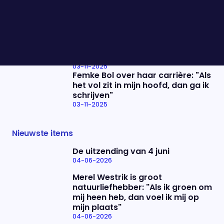
hebben om er echt uit te komen"
03-11-2025
Het overlijden van Joost Prinsen:
"Er is steeds een programma
geweest waarin zijn kwaliteiten
naar voren kwamen"
03-11-2025
Femke Bol over haar carrière: "Als
het vol zit in mijn hoofd, dan ga ik
schrijven"
03-11-2025
Nieuwste items
De uitzending van 4 juni
04-06-2026
Merel Westrik is groot
natuurliefhebber: "Als ik groen om
mij heen heb, dan voel ik mij op
mijn plaats"
04-06-2026