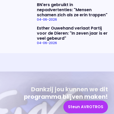
BN'ers gebruikt in
nepadvertenties: "Mensen
schamen zich als ze erin trappen"
04-06-2026
Esther Ouwehand verlaat Partij
voor de Dieren: "In zeven jaar is er
veel gebeurd"
04-06-2026
Uitzending bijwonen?
Over het programma
Dat kan! Bekijk het aanbod en reserveer tickets
Alles wat je wilt weten over 'Eva'
Dankzij jou kunnen we dit
programma blijven maken!
Steun AVROTROS