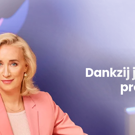
Dankzij 
pr