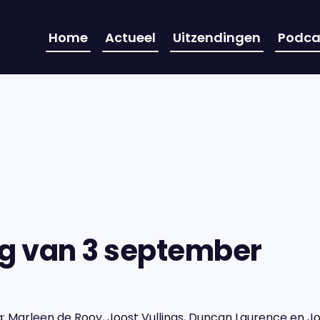
Home
Actueel
Uitzendingen
Podca
ng van 3 september
g: Marleen de Rooy, Joost Vullings, Duncan Laurence en J