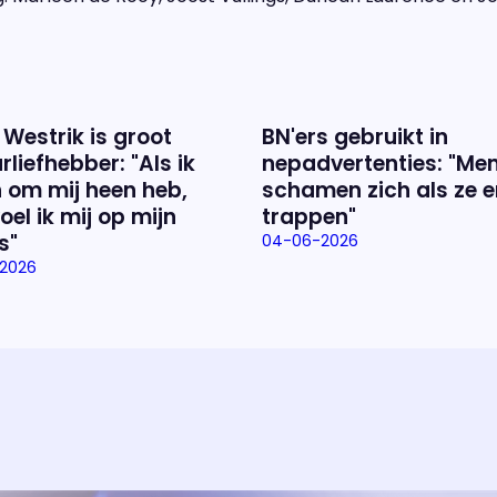
 Westrik is groot
BN'ers gebruikt in
rliefhebber: "Als ik
nepadvertenties: "Me
 om mij heen heb,
schamen zich als ze e
oel ik mij op mijn
trappen"
s"
04-06-2026
2026
Over het prog
Alles wat je wilt weten over 'E