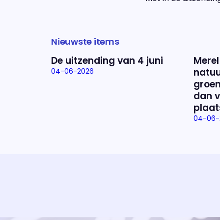
Nieuwste items
De uitzending van 4 juni
Merel
natuu
04-06-2026
groen
dan v
plaat
04-06-
Uitzending bijwonen?
Dat kan! Bekijk het aanbod en reserveer tickets