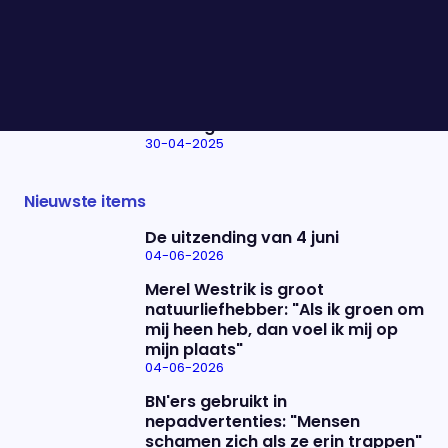
AI in de zorg: "We moeten niet
denken dat AI volgend jaar alle
problemen heeft opgelost"
30-04-2025
René Mioch veertig jaar in het
vak: "Ik heb nu zo'n catalogus aan
ervaring"
30-04-2025
Nieuwste items
De uitzending van 4 juni
04-06-2026
Merel Westrik is groot
natuurliefhebber: "Als ik groen om
mij heen heb, dan voel ik mij op
mijn plaats"
04-06-2026
BN'ers gebruikt in
nepadvertenties: "Mensen
schamen zich als ze erin trappen"