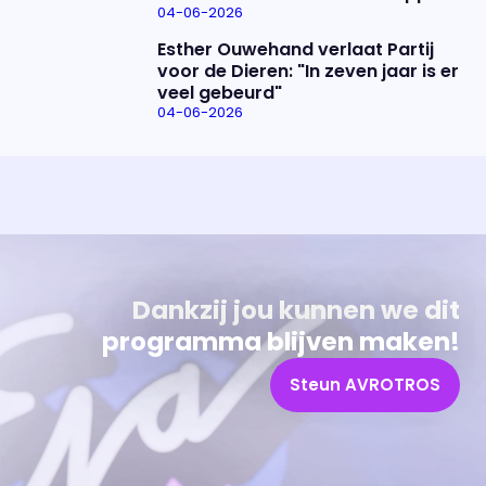
04-06-2026
Esther Ouwehand verlaat Partij
voor de Dieren: "In zeven jaar is er
veel gebeurd"
04-06-2026
Uitzending bijwonen?
Over het programma
Dat kan! Bekijk het aanbod en reserveer tickets
Alles wat je wilt weten over 'Eva'
Dankzij jou kunnen we dit
programma blijven maken!
Steun AVROTROS