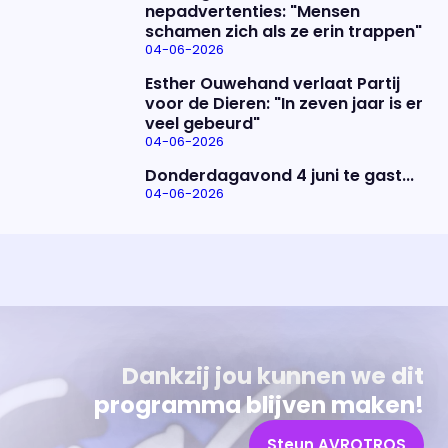
nepadvertenties: "Mensen
schamen zich als ze erin trappen"
04-06-2026
Esther Ouwehand verlaat Partij
voor de Dieren: "In zeven jaar is er
veel gebeurd"
04-06-2026
Donderdagavond 4 juni te gast...
04-06-2026
Uitzending bijwonen?
Over het programma
Dat kan! Bekijk het aanbod en reserveer tickets
Alles wat je wilt weten over 'Eva'
Dankzij jou kunnen we dit
programma blijven maken!
Steun AVROTROS