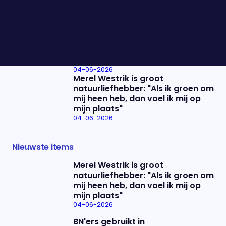
Esther Ouwehand verlaat Partij
voor de Dieren: "In zeven jaar is er
veel gebeurd"
04-06-2026
BN'ers gebruikt in
nepadvertenties: "Mensen
schamen zich als ze erin trappen"
04-06-2026
Merel Westrik is groot
natuurliefhebber: "Als ik groen om
mij heen heb, dan voel ik mij op
mijn plaats"
04-06-2026
Nieuwste items
Merel Westrik is groot
natuurliefhebber: "Als ik groen om
mij heen heb, dan voel ik mij op
mijn plaats"
04-06-2026
BN'ers gebruikt in