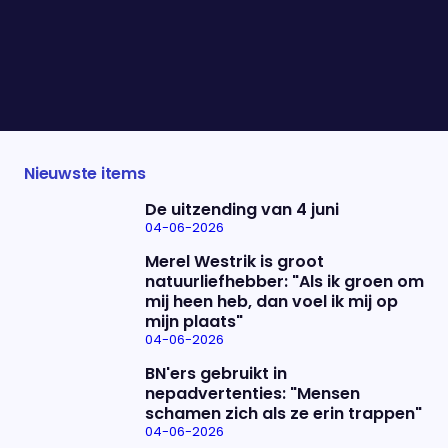
gaan vertegenwoordigen op het WK voetbal in
Noord-Amerika? Sjoerd van Ramshorst, Milan van
Dongen, Fresia Cousiño Arias & Jeroen
Stekelenburg vertellen wie ons in de finale kan
brengen.
Nieuwste items
De uitzending van 4 juni
04-06-2026
Merel Westrik is groot
natuurliefhebber: "Als ik groen om
mij heen heb, dan voel ik mij op
mijn plaats"
04-06-2026
BN'ers gebruikt in
nepadvertenties: "Mensen
schamen zich als ze erin trappen"
04-06-2026