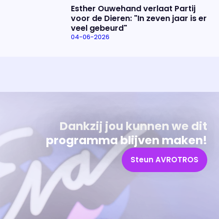
Esther Ouwehand verlaat Partij
voor de Dieren: "In zeven jaar is er
veel gebeurd"
04-06-2026
Uitzending bijwonen?
Over het programma
Dat kan! Bekijk het aanbod en reserveer tickets
Alles wat je wilt weten over 'Eva'
Dankzij jou kunnen we dit
programma blijven maken!
Steun AVROTROS