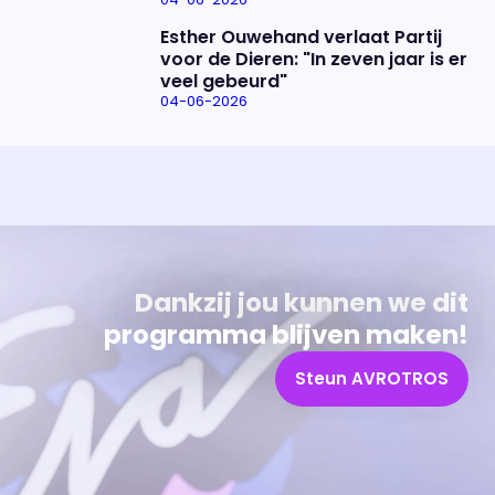
Esther Ouwehand verlaat Partij
voor de Dieren: "In zeven jaar is er
veel gebeurd"
04-06-2026
Uitzending bijwonen?
Over het programma
Dat kan! Bekijk het aanbod en reserveer tickets
Alles wat je wilt weten over 'Eva'
Dankzij jou kunnen we dit
programma blijven maken!
Steun AVROTROS