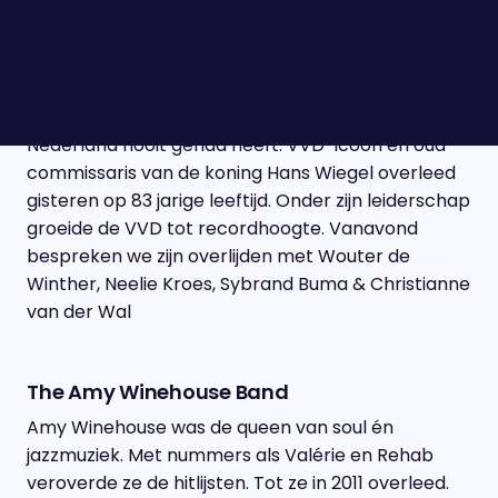
Wouter de Winther, Neelie Kroes, Sybrand
Buma & Christianne van der Wal
Hij noemde zichzelf de beste premier die
Nederland nooit gehad heeft. VVD-icoon en oud-
commissaris van de koning Hans Wiegel overleed
gisteren op 83 jarige leeftijd. Onder zijn leiderschap
groeide de VVD tot recordhoogte. Vanavond
bespreken we zijn overlijden met Wouter de
Winther, Neelie Kroes, Sybrand Buma & Christianne
van der Wal
The Amy Winehouse Band
Amy Winehouse was de queen van soul én
jazzmuziek. Met nummers als Valérie en Rehab
veroverde ze de hitlijsten. Tot ze in 2011 overleed.