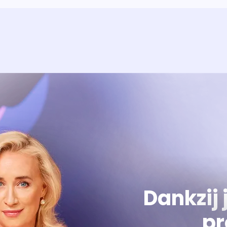
Over het prog
Alles wat je wilt weten over 'E
Dankzij 
pr