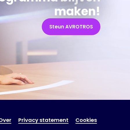
maken!
Steun AVROTROS
Over
Privacy statement
Cookies