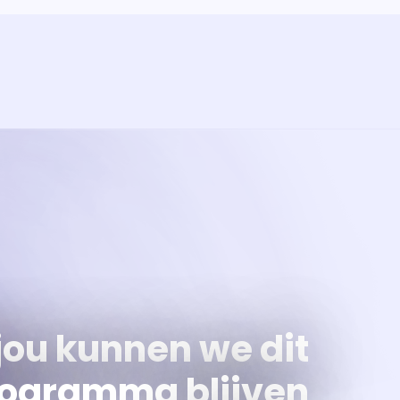
ramma
va'
jou kunnen we dit
ogramma blijven