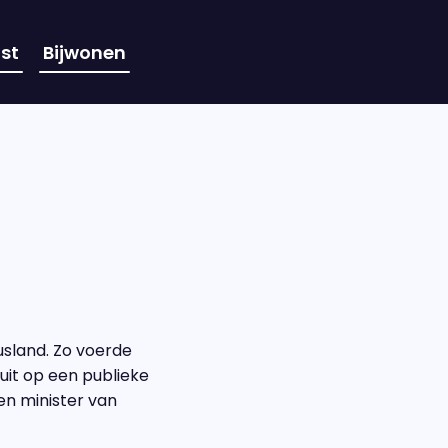
st
Bijwonen
sland. Zo voerde
uit op een publieke
en minister van