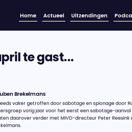
Home
Actueel
Uitzendingen
Podca
ril te gast...
 Ruben Brekelmans
eeds vaker getroffen door sabotage en spionage door Ru
ersgroep vorig jaar voor het eerst een sabotage-aanval 
aten daarover verder met MIVD-directeur Peter Reesink 
ekelmans.