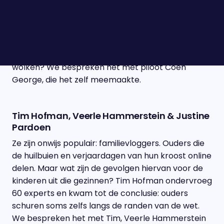
Piloten die door het Europese luchtruim vliegen
worden steeds vaker gesaboteerd door Rusland.
De afgelopen twee jaar is er een enorme toename
van deze levensgevaarlijke GPS-verstoringen. Het
roept de vraag op: hoe veilig zijn wij echt boven de
wolken? We bespreken het met piloot Coen
George, die het zelf meemaakte.
Tim Hofman, Veerle Hammerstein & Justine
Pardoen
Ze zijn onwijs populair: familievloggers. Ouders die
de huilbuien en verjaardagen van hun kroost online
delen. Maar wat zijn de gevolgen hiervan voor de
kinderen uit die gezinnen? Tim Hofman ondervroeg
60 experts en kwam tot de conclusie: ouders
schuren soms zelfs langs de randen van de wet.
We bespreken het met Tim, Veerle Hammerstein