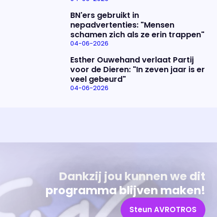
BN'ers gebruikt in
nepadvertenties: "Mensen
schamen zich als ze erin trappen"
04-06-2026
Esther Ouwehand verlaat Partij
voor de Dieren: "In zeven jaar is er
veel gebeurd"
04-06-2026
Uitzending bijwonen?
Over het programma
Dat kan! Bekijk het aanbod en reserveer tickets
Alles wat je wilt weten over 'Eva'
Dankzij jou kunnen we dit
programma blijven maken!
Steun AVROTROS