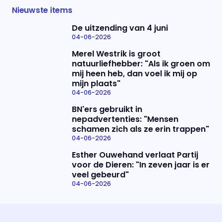
Nieuwste items
De uitzending van 4 juni
04-06-2026
Merel Westrik is groot
natuurliefhebber: "Als ik groen om
mij heen heb, dan voel ik mij op
mijn plaats"
04-06-2026
BN'ers gebruikt in
nepadvertenties: "Mensen
schamen zich als ze erin trappen"
04-06-2026
Esther Ouwehand verlaat Partij
voor de Dieren: "In zeven jaar is er
veel gebeurd"
04-06-2026
Uitzending bijwonen?
Over het programma
Dat kan! Bekijk het aanbod en reserveer tickets
Alles wat je wilt weten over 'Eva'