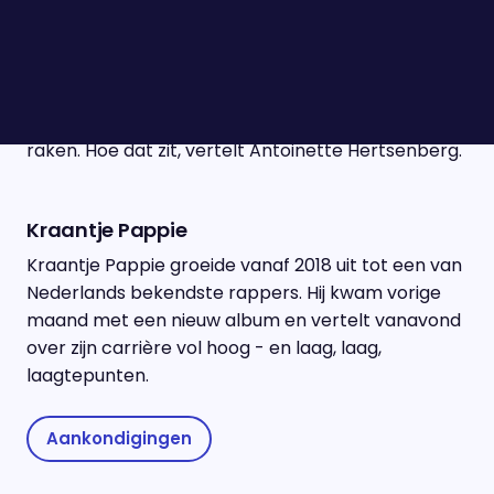
Antoinette Hertsenberg
De overheid houdt zich niet aan regels die voor
gewone incassobureaus wél gelden. Onbetaalde
verkeersboetes worden door de overheid zó sterk
verhoogd dat veel Nederlanders in de schulden
raken. Hoe dat zit, vertelt Antoinette Hertsenberg.
Kraantje Pappie
Kraantje Pappie groeide vanaf 2018 uit tot een van
Nederlands bekendste rappers. Hij kwam vorige
maand met een nieuw album en vertelt vanavond
over zijn carrière vol hoog - en laag, laag,
laagtepunten.
Aankondigingen