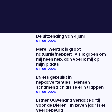
Joost Vullings, Chantal Runne en Tim Wagemakers
praten ons vanavond bij. #Eva
Nieuwste items
De uitzending van 4 juni
04-06-2026
Merel Westrik is groot
natuurliefhebber: "Als ik groen om
mij heen heb, dan voel ik mij op
mijn plaats"
04-06-2026
BN'ers gebruikt in
nepadvertenties: "Mensen
schamen zich als ze erin trappen"
04-06-2026
Esther Ouwehand verlaat Partij
voor de Dieren: "In zeven jaar is er
veel gebeurd"