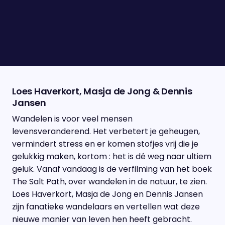
Philip Freriks
Philip Freriks mag op 4 mei de herdenkingsspeech
verzorgen in de Nieuwe Kerk in Amsterdam, hierin
eert hij zijn broer die tijdens de oorlog overleed.
Loes Haverkort, Masja de Jong & Dennis
Jansen
Wandelen is voor veel mensen
levensveranderend. Het verbetert je geheugen,
vermindert stress en er komen stofjes vrij die je
gelukkig maken, kortom : het is dé weg naar ultiem
geluk. Vanaf vandaag is de verfilming van het boek
The Salt Path, over wandelen in de natuur, te zien.
Loes Haverkort, Masja de Jong en Dennis Jansen
zijn fanatieke wandelaars en vertellen wat deze
nieuwe manier van leven hen heeft gebracht.