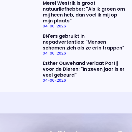
Merel Westrik is groot
natuurliefhebber: "Als ik groen om
mij heen heb, dan voel ik mij op
mijn plaats"
04-06-2026
BN'ers gebruikt in
nepadvertenties: "Mensen
schamen zich als ze erin trappen"
04-06-2026
Esther Ouwehand verlaat Partij
voor de Dieren: "In zeven jaar is er
veel gebeurd"
04-06-2026
Uitzending bijwonen?
Over het programma
Dat kan! Bekijk het aanbod en reserveer tickets
Alles wat je wilt weten over 'Eva'