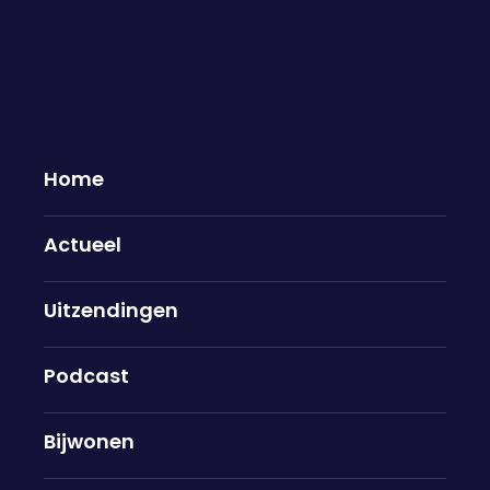
Donderdag 1 mei te gast...
01-05-2025
Home
Stefan de Vries & Helga Salemon
Actueel
Na maandenlang onderhandelen zijn beide
partijen eindelijk akkoord, de controversiële
grondstoffendeal tussen de VS en Oekraïne is
Uitzendingen
ondertekend. Is de deal zo briljant als Trump
beweert? Of wordt Oekraïne voor de ogen van
Podcast
Europa opgelicht? We bespreken het met
Europa-deskundige Stefan de Vries en
Bijwonen
Ruslandkenner Helga Salemon.