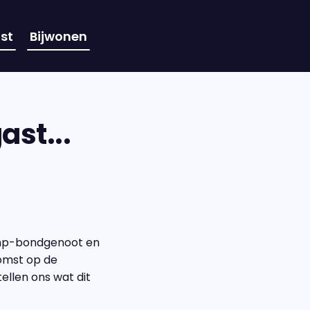
st
Bijwonen
st...
rump-bondgenoot en
omst op de
tellen ons wat dit