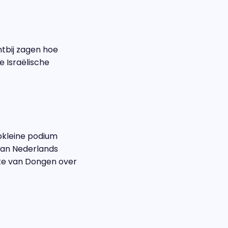
htbij zagen hoe
e Israëlische
pkleine podium
van Nederlands
te van Dongen over