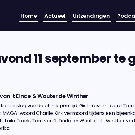
Home
Actueel
Uitzendingen
Podca
ond 11 september te ga
 van 't Einde & Wouter de Winther
ieke aanslag van de afgelopen tijd. Gisteravond werd T
t MAGA-woord Charlie Kirk vermoord tijdens een bijeenk
ah. Laila Frank, Tom van ‘t Einde en Wouter de Winther ver
rika.