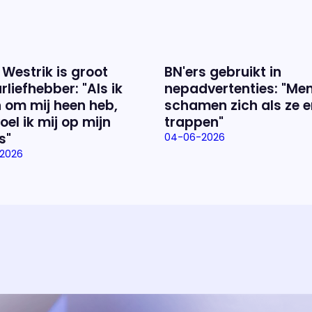
 Westrik is groot
BN'ers gebruikt in
rliefhebber: "Als ik
nepadvertenties: "Me
 om mij heen heb,
schamen zich als ze e
oel ik mij op mijn
trappen"
s"
04-06-2026
2026
Over het prog
Alles wat je wilt weten over 'E