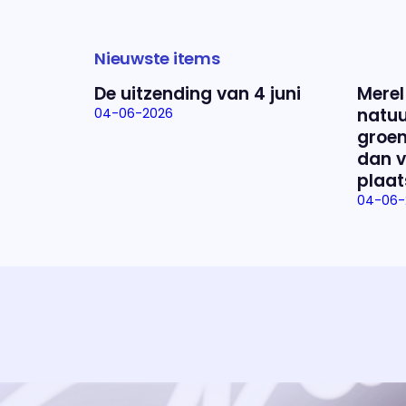
Nieuwste items
De uitzending van 4 juni
Merel
natuu
04-06-2026
groen
dan v
plaat
04-06-
Uitzending bijwonen?
Dat kan! Bekijk het aanbod en reserveer tickets