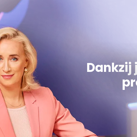
Dankzij 
pr