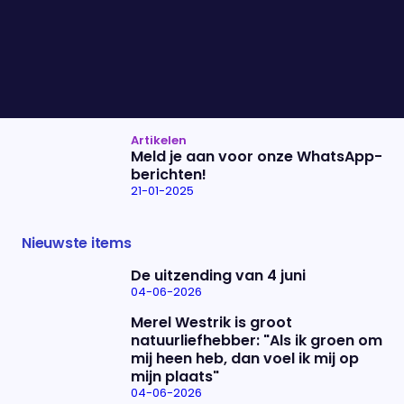
Peter Pannekoek
Peter Pannekoek is weer vol enthousiasme naar
het theater gegaan. Hij bezocht voorstelling na
voorstelling en vertelt ons welke de meeste indruk
op hem maakten.
Artikelen
Meld je aan voor onze WhatsApp-
berichten!
21-01-2025
Nieuwste items
De uitzending van 4 juni
04-06-2026
Merel Westrik is groot
natuurliefhebber: "Als ik groen om
mij heen heb, dan voel ik mij op
mijn plaats"
04-06-2026