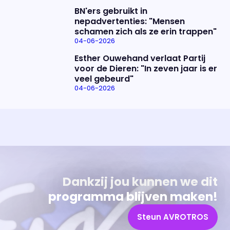
BN'ers gebruikt in
nepadvertenties: "Mensen
schamen zich als ze erin trappen"
04-06-2026
Esther Ouwehand verlaat Partij
voor de Dieren: "In zeven jaar is er
veel gebeurd"
04-06-2026
Uitzending bijwonen?
Over het programma
Dat kan! Bekijk het aanbod en reserveer tickets
Alles wat je wilt weten over 'Eva'
Dankzij jou kunnen we dit
programma blijven maken!
Steun AVROTROS