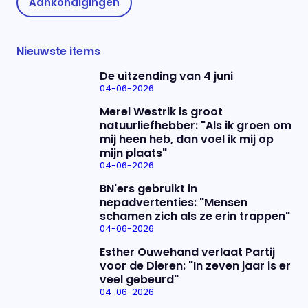
Aankondigingen
Nieuwste items
De uitzending van 4 juni
04-06-2026
Merel Westrik is groot
natuurliefhebber: "Als ik groen om
mij heen heb, dan voel ik mij op
mijn plaats"
04-06-2026
BN'ers gebruikt in
nepadvertenties: "Mensen
schamen zich als ze erin trappen"
04-06-2026
Esther Ouwehand verlaat Partij
voor de Dieren: "In zeven jaar is er
veel gebeurd"
04-06-2026
Uitzending bijwonen?
Over het programma