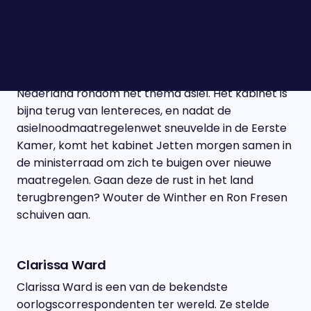
Wouter de Winther & Ron Fresen
Met protesten in onder andere Loosdrecht,
Apeldoorn en op de A59 is het al weken onrustig in
Nederland rondom het thema asiel. Het kabinet is
bijna terug van lentereces, en nadat de
asielnoodmaatregelenwet sneuvelde in de Eerste
Kamer, komt het kabinet Jetten morgen samen in
de ministerraad om zich te buigen over nieuwe
maatregelen. Gaan deze de rust in het land
terugbrengen? Wouter de Winther en Ron Fresen
schuiven aan.
Clarissa Ward
Clarissa Ward is een van de bekendste
oorlogscorrespondenten ter wereld. Ze stelde