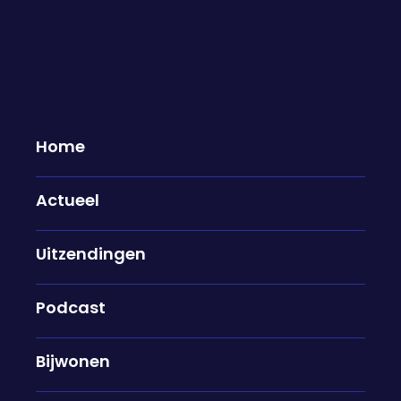
Donderdagavond 7 mei te gast...
07-05-2026
Home
Ruth Jager & Veerle Hammerstein
Actueel
Ali B is vanochtend in hoger beroep veroordeeld
tot drie jaar cel voor de verkrachting van Naomi
en zangeres Ellen ten Damme. De straf is hoger
Uitzendingen
dan de twee jaar die de rechtbank eerder
oplegde, en ook hoger dan de eis van het OM van
Podcast
tweeënhalf jaar. Wat betekent deze uitspraak
voor de slachtoffers? Ruth Jager, de advocaat van
Bijwonen
Ellen ten Damme, en Veerle Hammerstein
schuiven vanavond bij ons aan.