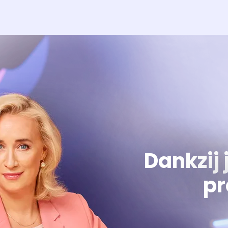
Dankzij 
pr