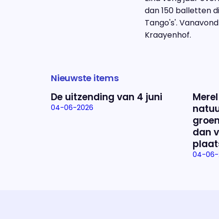
dan 150 balletten d
Tango's'. Vanavond 
Kraayenhof.
Nieuwste items
De uitzending van 4 juni
Merel
natuu
04-06-2026
groen
dan v
plaat
04-06-
Uitzending bijwonen?
Dat kan! Bekijk het aanbod en reserveer tickets