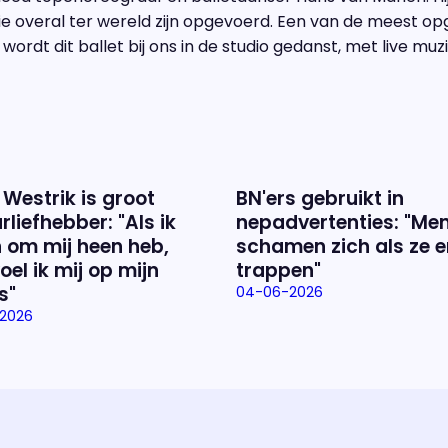
ie overal ter wereld zijn opgevoerd. Een van de meest op
wordt dit ballet bij ons in de studio gedanst, met live muz
 Westrik is groot
BN'ers gebruikt in
rliefhebber: "Als ik
nepadvertenties: "Me
 om mij heen heb,
schamen zich als ze e
oel ik mij op mijn
trappen"
s"
04-06-2026
2026
Over het prog
Alles wat je wilt weten over 'E