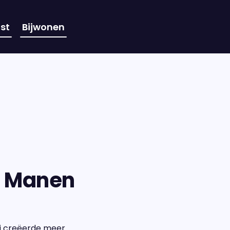
st
Bijwonen
n Manen
ij creëerde meer