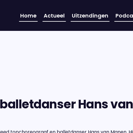
Home
Actueel
Uitzendingen
Podca
 balletdanser Hans va
erleed topchoreograaf en balletdanser Hans van Manen. H