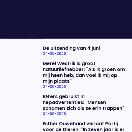
loopt het vast en kan Netanyahu ongehinderd zijn
gang blijven gaan? Maarten van Rossum & Sander
van Hoorn schuiven aan.
Nieuwste items
De uitzending van 4 juni
04-06-2026
Merel Westrik is groot
natuurliefhebber: "Als ik groen om
mij heen heb, dan voel ik mij op
mijn plaats"
04-06-2026
BN'ers gebruikt in
nepadvertenties: "Mensen
schamen zich als ze erin trappen"
04-06-2026
Esther Ouwehand verlaat Partij
voor de Dieren: "In zeven jaar is er