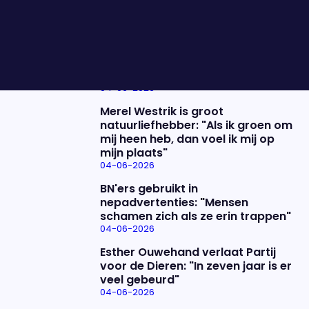
live bij ons in de studio.
Nieuwste items
De uitzending van 4 juni
04-06-2026
Merel Westrik is groot
natuurliefhebber: "Als ik groen om
mij heen heb, dan voel ik mij op
mijn plaats"
04-06-2026
BN'ers gebruikt in
nepadvertenties: "Mensen
schamen zich als ze erin trappen"
04-06-2026
Esther Ouwehand verlaat Partij
voor de Dieren: "In zeven jaar is er
veel gebeurd"
04-06-2026
Uitzending bijwonen?
Over het programma