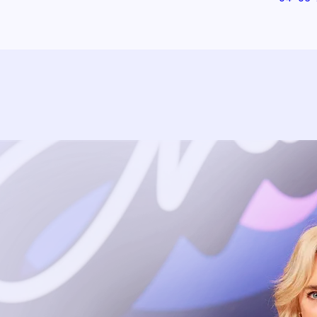
Uitzending bijwonen?
Dat kan! Bekijk het aanbod en reserveer tickets