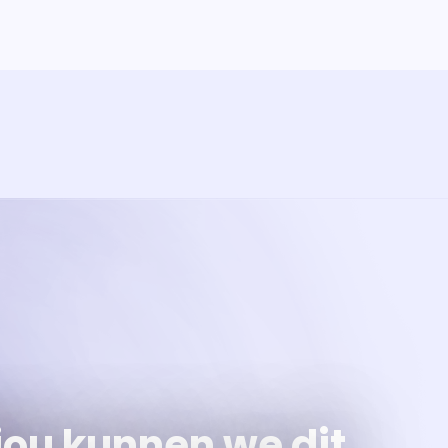
ramma
va'
jou kunnen we dit