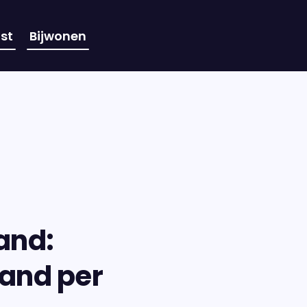
st
Bijwonen
and:
land per