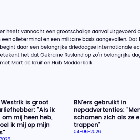
er heeft vannacht een grootschalige aanval uitgevoerd o
en olieterminal en een militaire basis aangevallen. Dat li
 begint daar een belangrijke driedaagse internationale 
etekent het dat Oekraïne Rusland op zo'n belangrijke da
et Mart de Kruif en Huib Modderkolk.
 Westrik is groot
BN'ers gebruikt in
rliefhebber: "Als ik
nepadvertenties: "Me
 om mij heen heb,
schamen zich als ze e
oel ik mij op mijn
trappen"
s"
04-06-2026
2026