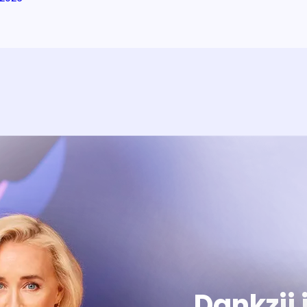
Over het prog
Alles wat je wilt weten over 'E
Dankzij 